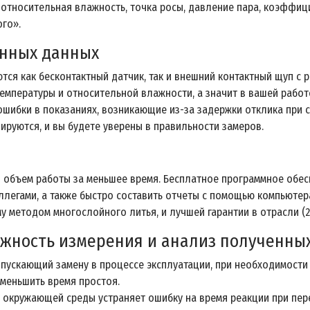
 относительная влажность, точка росы, давление пара, коэффици
ого».
енных данных
тся как бесконтактный датчик, так и внешний контактный щуп с
емпературы и относительной влажности, а значит в вашей работ
ибки в показаниях, возникающие из-за задержки отклика при с
ируются, и вы будете уверены в правильности замеров.
объем работы за меньшее время. Бесплатное программное обес
оллегами, а также быстро составить отчеты с помощью компьюте
 методом многослойного литья, и лучшей гарантии в отрасли (2 г
ежность измерения и анализ полученны
опускающий замену в процессе эксплуатации, при необходимости
уменьшить время простоя.
в окружающей среды устраняет ошибку на время реакции при п