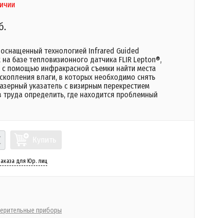
личии
б.
 оснащенный технологией Infrared Guided
на базе тепловизионного датчика FLIR Lepton®,
 с помощью инфракрасной съемки найти места
скопления влаги, в которых необходимо снять
Лазерный указатель с визирным перекрестием
з труда определить, где находится проблемный
Купить
аказа для Юр. лиц
ерительные приборы