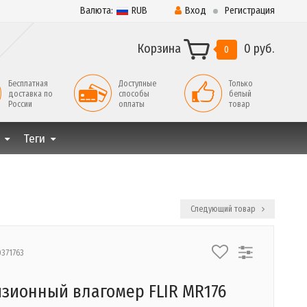
Валюта:
RUB
Вход
Регистрация
Корзина
0 руб.
0
Бесплатная
Доступные
Только
доставка по
способы
белый
России
оплаты
товар
Теги
Следующий товар
0371763
зионный влагомер FLIR MR176