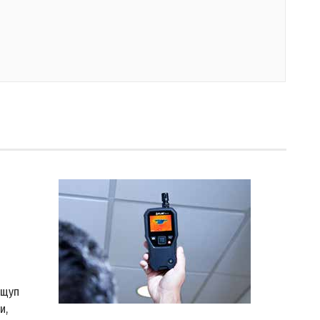
 щуп
и,