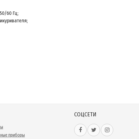
50/60 Гц;
икуривателя;
СОЦСЕТИ
ры
ьные приборы