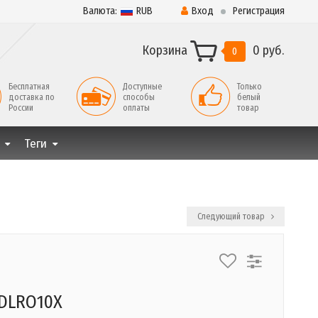
Валюта:
RUB
Вход
Регистрация
Корзина
0 руб.
0
Бесплатная
Доступные
Только
доставка по
способы
белый
России
оплаты
товар
Теги
Следующий товар
9
DLRO10X