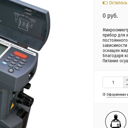
Осталось
0 руб.
Микроомметр
прибор для 
постоянного
зависимости
оснащен жид
благодаря к
Питание осу
Оформление з