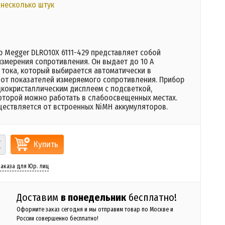
 несколько штук
 Megger DLRO10X 6111-429 представляет собой
измерения сопротивления. Он выдает до 10 А
 тока, который выбирается автоматически в
 от показателей измеряемого сопротивления. Прибор
кокристаллическим дисплеем с подсветкой,
оторой можно работать в слабоосвещенных местах.
ществляется от встроенных NiMH аккумуляторов.
Купить
аказа для Юр. лиц
Доставим
в понедельник
бесплатно!
Оформите заказ сегодня и мы отправим товар по Москве и
России совершенно бесплатно!