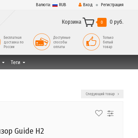
Валюта:
RUB
Вход
Регистрация
Корзина
0 руб.
0
Бесплатная
Доступные
Только
доставка по
способы
белый
России
оплаты
товар
Теги
Следующий товар
зор Guide H2