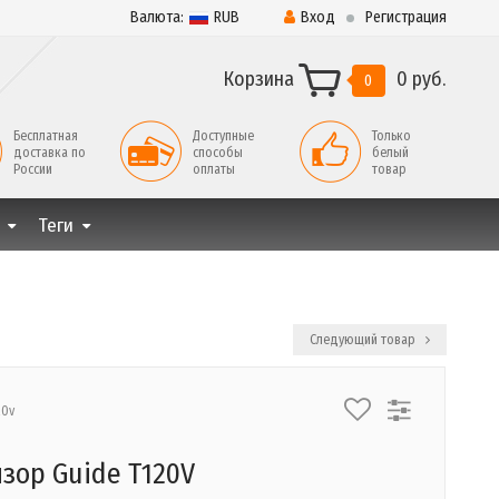
Валюта:
RUB
Вход
Регистрация
Корзина
0 руб.
0
Бесплатная
Доступные
Только
доставка по
способы
белый
России
оплаты
товар
Теги
Следующий товар
20v
зор Guide Т120V